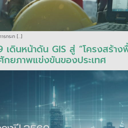
การกระท […]
เดินหน้าดัน GIS สู่ “โครงสร้างพื
ิมศักยภาพแข่งขันของประเทศ