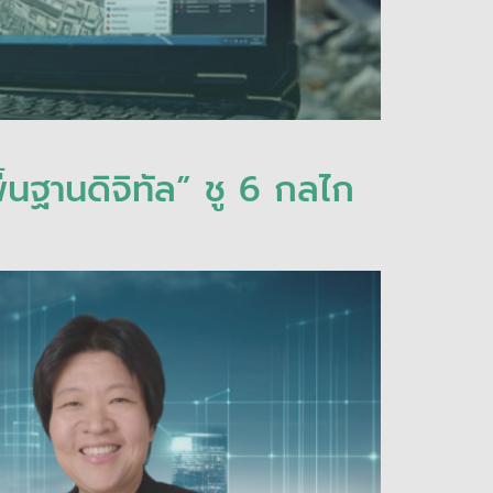
้นฐานดิจิทัล” ชู 6 กลไก