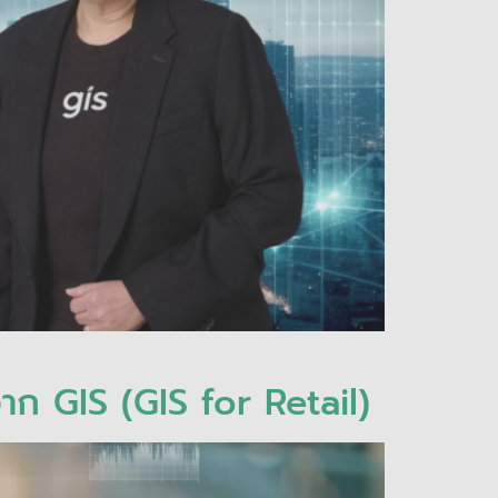
าก GIS (GIS for Retail)