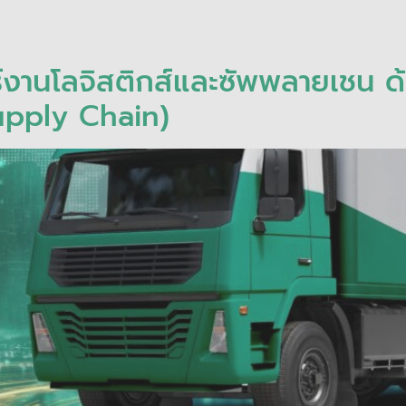
งานโลจิสติกส์และซัพพลายเชน ด
upply Chain)