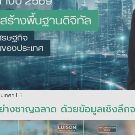
รสนเทศภ […]
อย่างชาญฉลาด ด้วยข้อมูลเชิงลึกจ