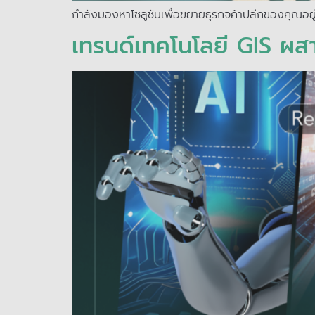
กำลังมองหาโซลูชันเพื่อขยายธุรกิจค้าปลีกของคุณอยู่
เทรนด์เทคโนโลยี GIS ผสา