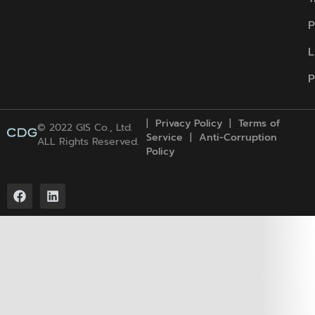
P
L
P
|
Privacy Policy
|
Term
s
of
© 2022 GIS Co., Ltd.
Service
|
Anti-Corruption
ALL Rights Reserved.
Policy