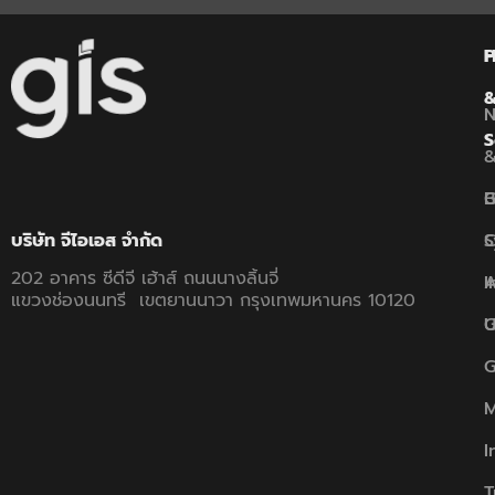
P
S
B
G
C
S
บริษัท จีไอเอส จำกัด
202 อาคาร ซีดีจี เฮ้าส์ ถนนนางลิ้นจี่
A
I
แขวงช่องนนทรี เขตยานนาวา กรุงเทพมหานคร 10120
U
G
G
M
I
T