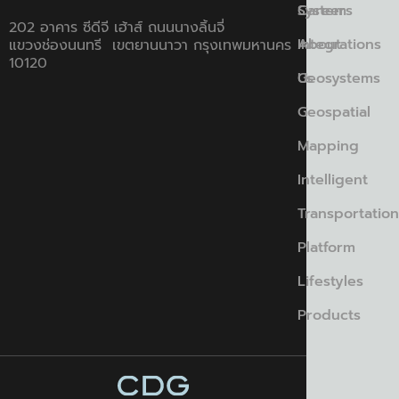
Careers
System
202 อาคาร ซีดีจี เฮ้าส์ ถนนนางลิ้นจี่
About
Integrations
แขวงช่องนนทรี เขตยานนาวา กรุงเทพมหานคร
10120
Us
Geosystems
Geospatial
Mapping
Intelligent
Transportation
Platform
Lifestyles
Products