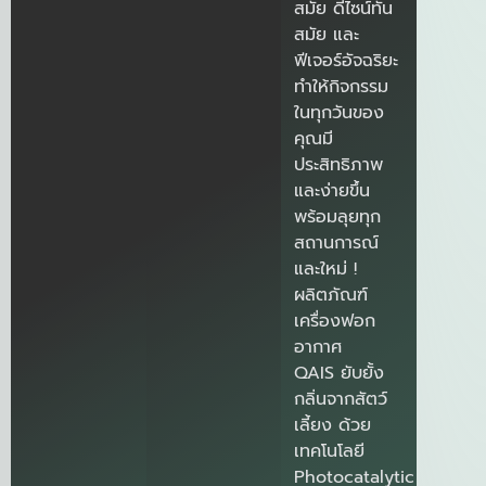
สมัย ดีไซน์ทัน
สมัย และ
ฟีเจอร์อัจฉริยะ
ทำให้กิจกรรม
ในทุกวันของ
คุณมี
ประสิทธิภาพ
และง่ายขึ้น
พร้อมลุยทุก
สถานการณ์
และใหม่
!
ผลิตภัณฑ์
เครื่องฟอก
อากาศ
QAIS
ยับยั้ง
กลิ่นจากสัตว์
เลี้ยง ด้วย
เทคโนโลยี
Photocatalytic