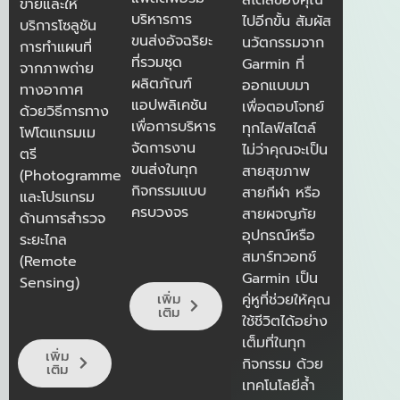
ขายและให้
บริหารการ
ไปอีกขั้น สัมผัส
บริการโซลูชัน
ขนส่งอัจฉริยะ
นวัตกรรมจาก
การทำแผนที่
ที่รวมชุด
Garmin
ที่
จากภาพถ่าย
ผลิตภัณฑ์
ออกแบบมา
ทางอากาศ
แอปพลิเคชัน
เพื่อตอบโจทย์
ด้วยวิธีการทาง
เพื่อการบริหาร
ทุกไลฟ์สไตล์
โฟโตแกรมเม
จัดการงาน
ไม่ว่าคุณจะเป็น
ตรี
ขนส่งในทุก
สายสุขภาพ
(Photogrammetry)
กิจกรรมแบบ
สายกีฬา หรือ
และโปรแกรม
ครบวงจร
สายผจญภัย
ด้านการสำรวจ
อุปกรณ์หรือ
ระยะไกล
สมาร์ทวอทช์
(Remote
Garmin
เป็น
Sensing)
เพิ่ม
คู่หูที่ช่วยให้คุณ
เติม
ใช้ชีวิตได้อย่าง
เต็มที่ในทุก
เพิ่ม
กิจกรรม ด้วย
เติม
เทคโนโลยีล้ำ