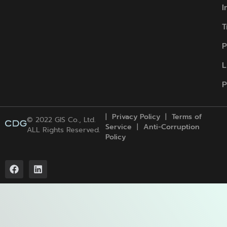
I
T
P
L
P
|
Privacy Policy
|
Term
s
of
© 2022 GIS Co., Ltd.
Service
|
Anti-Corruption
ALL Rights Reserved.
Policy