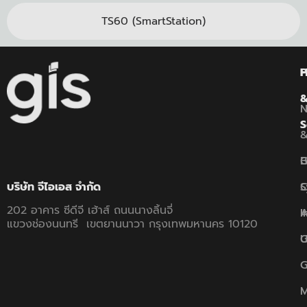
TS60 (SmartStation)
P
S
B
G
C
S
บริษัท จีไอเอส จำกัด
202 อาคาร ซีดีจี เฮ้าส์ ถนนนางลิ้นจี่
A
I
แขวงช่องนนทรี เขตยานนาวา กรุงเทพมหานคร 10120
U
G
G
M