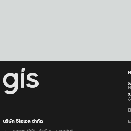
P
S
B
G
C
S
บริษัท จีไอเอส จำกัด