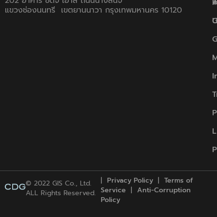
202 อาคาร ซีดีจี เฮ้าส์ ถนนนางลิ้นจี่
A
I
แขวงช่องนนทรี เขตยานนาวา กรุงเทพมหานคร 10120
U
G
G
M
I
T
P
L
P
|
Privacy Policy
|
Term
s
of
© 2022 GIS Co., Ltd.
Service
|
Anti-Corruption
ALL Rights Reserved.
Policy