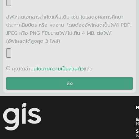
อัพโหลดเอกสารสำคัญเพิ่มเติม เช่น ใบแสดงผลการศึกษา
ประกาศนียบัตร หรือ ผลงาน โดยต้องอัพโหลดเป็นไฟล์ PDF,
JPEG หรือ PNG ที่มีขนาดไฟล์ไม่เกิน 4 MB. ต่อไฟล์
(อัพโหลดได้สูงสุด 3 ไฟล์)
คุณได้อ่าน
นโยบายความเป็นส่วนตัว
แล้ว
ส่ง
P
S