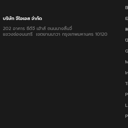
B
G
C
S
บริษัท จีไอเอส จำกัด
202 อาคาร ซีดีจี เฮ้าส์ ถนนนางลิ้นจี่
A
I
แขวงช่องนนทรี เขตยานนาวา กรุงเทพมหานคร 10120
U
G
G
M
I
T
P
L
P