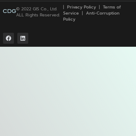
|
Privacy Policy
|
Term
s
of
© 2022 GIS Co., Ltd.
Service
|
Anti-Corruption
ALL Rights Reserved.
Policy